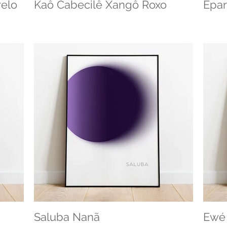
elo
Kaô Cabecilê Xangô Roxo
Epar
Saluba Nanã
Ewé