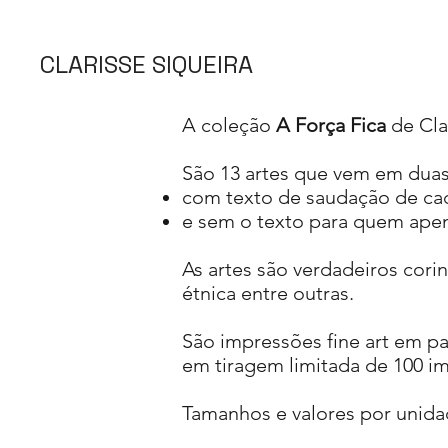
CLARISSE SIQUEIRA
A coleção
A Força Fica
de Cla
São 13 artes que vem em duas
com texto de saudação de cad
e sem o texto para quem apen
As artes são verdadeiros cori
étnica entre outras.
São impressões fine art em p
em tiragem limitada de 100 i
Tamanhos e valores por unida