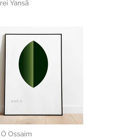
rei Yansã
 Ó Ossaim