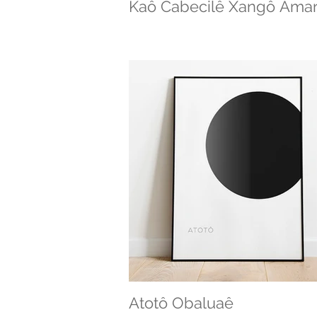
Kaô Cabecilê Xangô Amar
Atotô Obaluaê